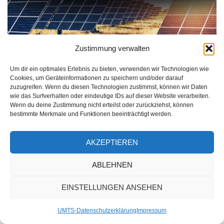
Zustimmung verwalten
16. APRIL 2025
Elektronisches Türschloss für Außen mit Solarstrom –
Um dir ein optimales Erlebnis zu bieten, verwenden wir Technologien wie
Cookies, um Geräteinformationen zu speichern und/oder darauf
nachhaltige Alternative
zuzugreifen. Wenn du diesen Technologien zustimmst, können wir Daten
wie das Surfverhalten oder eindeutige IDs auf dieser Website verarbeiten.
Wenn du deine Zustimmung nicht erteilst oder zurückziehst, können
bestimmte Merkmale und Funktionen beeinträchtigt werden.
AKZEPTIEREN
ABLEHNEN
EINSTELLUNGEN ANSEHEN
UMTS-Datenschutzerklärung
Impressum
15. APRIL 2025