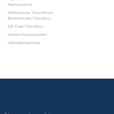
Alarmsysteme
Elektronische Türschlösser
Biometrisches Türschloss
QR-Code Türschloss
Vectron-Kassensystem
Videoüberwachung