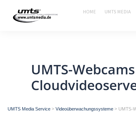
HOME
UMTS MEDIA
UMTS-Webcams 
Cloudvideoserv
UMTS Media Service
>
Videoüberwachungssysteme
>
UMTS-We