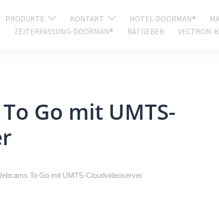
PRODUKTE
KONTAKT
HOTEL-DOORMAN®
MA
ZEITERFASSUNG-DOORMAN®
RATGEBER
VECTRON-K
To Go mit UMTS-
er
bcams To Go mit UMTS-Cloudvideoserver