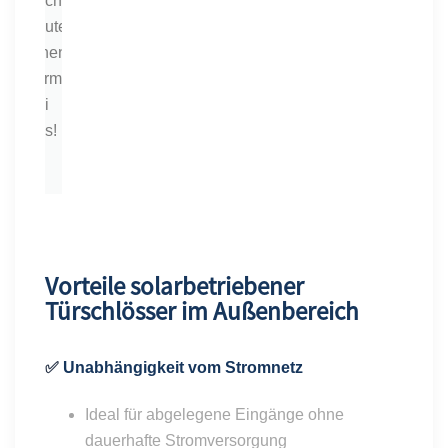
noch
heute
einen
Termin
bei
uns!
Vorteile solarbetriebener
Türschlösser im Außenbereich
✅
Unabhängigkeit vom Stromnetz
Ideal für abgelegene Eingänge ohne
dauerhafte Stromversorgung