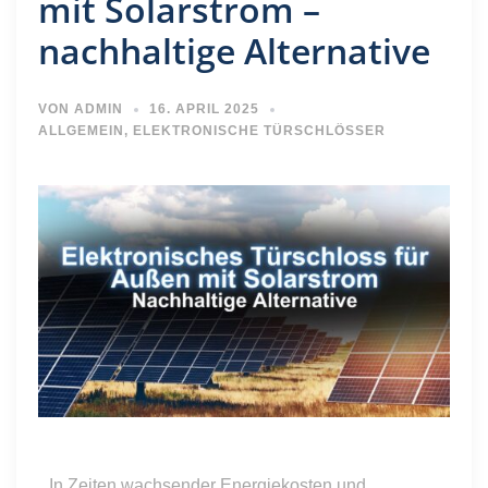
mit Solarstrom –
nachhaltige Alternative
VON
ADMIN
16. APRIL 2025
ALLGEMEIN
,
ELEKTRONISCHE TÜRSCHLÖSSER
In Zeiten wachsender Energiekosten und