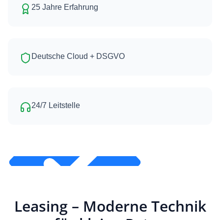
25 Jahre Erfahrung
Media Service. Sind mit den Service
und der Beratung sehr zufrieden Wir
können es wärmsten empfehlen:-)
Mehr lesen
Deutsche Cloud + DSGVO
Michael Führböter
24/7 Leitstelle
Leasing – Moderne Technik