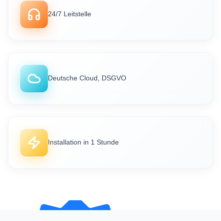
24/7 Leitstelle
Ich bin beeindruckt von den
Deutsche Cloud, DSGVO
innovativen Produkten und von der
professionellen Haltung der
Geschäftsleitung und des Teams in
jedem Detail. Sehr angenehme
Zusammenarbeit. Danke!
Installation in 1 Stunde
Mehr lesen
Placido Andrisani