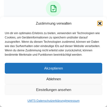
Steuerlich absetzbar
Zustimmung verwalten
Um dir ein optimales Erlebnis zu bieten, verwenden wir Technologien wie
Cookies, um Geräteinformationen zu speichern und/oder darauf
zuzugreifen. Wenn du diesen Technologien zustimmst, können wir Daten
wie das Surfverhalten oder eindeutige IDs auf dieser Website verarbeiten.
Wenn du deine Zustimmung nicht erteilst oder zurückziehst, können
bestimmte Merkmale und Funktionen beeinträchtigt werden.
Amortisiert im 1. Jahr
Akzeptieren
Ablehnen
Einstellungen ansehen
Leasing-Angebot anfragen
UMTS-Datenschutzerklärung
Impressum