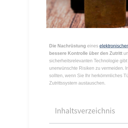
Die Nachrüstung
eines
elektronische
bessere Kontrolle über den Zutritt
u
sicherheitsrelevanten Technologie gibt
unerwünschte Risiken zu vermeiden. In
sollten, wenn Sie Ihr herkömmliches T
Zutrittssystem austauschen.
Inhaltsverzeichnis