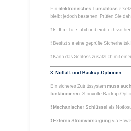
Ein
elektronisches Türschloss
ersetz
bleibt jedoch bestehen. Prüfen Sie dah
❗️ Ist Ihre Tür stabil und einbruchssiche
❗️ Besitzt sie eine geprüfte Sicherhei
❗️ Kann das Schloss zusätzlich mit ein
3.
Notfall- und Backup-Optionen
Ein sicheres Zutrittssystem
muss auch
funktionieren
. Sinnvolle Backup-Opti
❗️ Mechanischer Schlüssel
als Notlös
❗️ Externe Stromversorgung
via Power