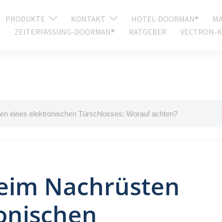
PRODUKTE
KONTAKT
HOTEL-DOORMAN®
MA
ZEITERFASSUNG-DOORMAN®
RATGEBER
VECTRON-K
ten eines elektronischen Türschlosses: Worauf achten?
beim Nachrüsten
ronischen