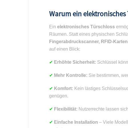
Warum ein elektronisches 
Ein
elektronisches Türschloss
ermög
Räumen. Statt eines physischen Sch
Fingerabdruckscanner, RFID-Karte
auf einen Blick:
✔
Erhöhte Sicherheit:
Schlüssel könne
✔
Mehr Kontrolle:
Sie bestimmen, wer 
✔
Komfort:
Kein lästiges Schlüsselsu
genügen.
✔
Flexibilität:
Nutzerrechte lassen sich
✔
Einfache Installation
– Viele Model