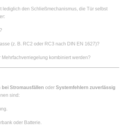
t lediglich den Schließmechanismus, die Tür selbst
er:
r?
tsklasse (z. B. RC2 oder RC3 nach DIN EN 1627)?
er Mehrfachverriegelung kombiniert werden?
 bei Stromausfällen
oder
Systemfehlern zuverlässig
onen sind:
ung.
bank oder Batterie.