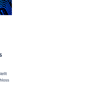
s
ellt
chloss