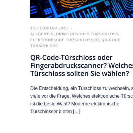
10. FEBRUAR 2025
ALLGEMEIN
,
BIOMETRISCHES TÜRSCHLOSS
,
ELEKTRONISCHE TÜRSCHLÖSSER
,
QR-CODE
TÜRSCHLOSS
QR-Code-Türschloss oder
Fingerabdruckscanner? Welche
Türschloss sollten Sie wählen?
Die Entscheidung, ein Türschloss zu wechseln, st
viele vor die Frage: Welches elektronische Türs
ist die beste Wahl? Moderne elektronische
Türschlösser bieten […]