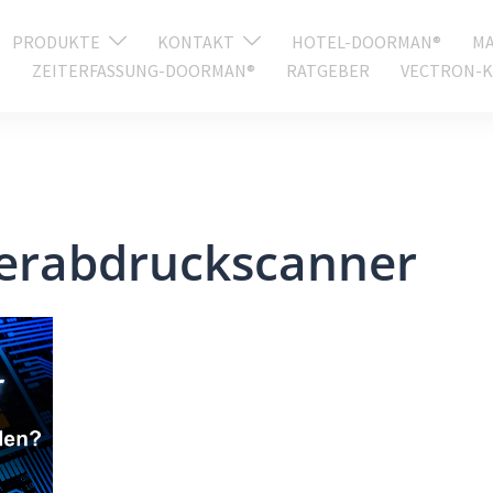
PRODUKTE
KONTAKT
HOTEL-DOORMAN®
MA
ZEITERFASSUNG-DOORMAN®
RATGEBER
VECTRON-K
gerabdruckscanner