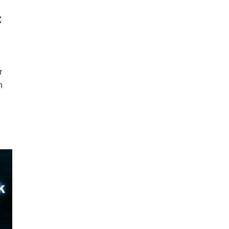
:
r
h