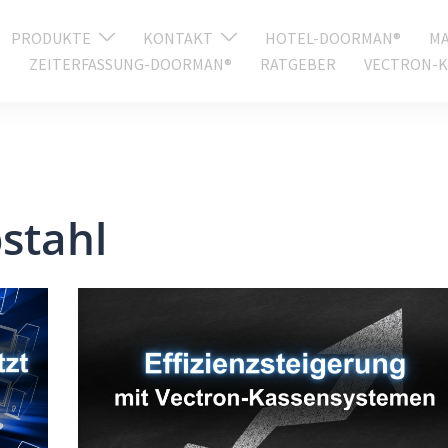
PRODUKTE
KONTAKT
HOTEL-DOORMAN®
MA
ZEITERFASSUNG-DOORMAN®
RATGEBER
VECTRON-K
stahl