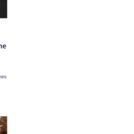
me
ines