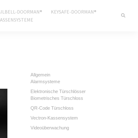
ILBELL-DOORMAN®
KEYSAFE-DOORMAN®
ASSENSYSTEME
Allgemein
Alarmsysteme
Elektronische Türschlösser
Biometrisches Türschloss
QR-Code Türschloss
Vectron-Kassensystem
Videoüberwachung